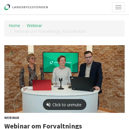
Toggl
navig
Home
Webinar
Webinar om Forvaltnings Klassifikation
WEBINAR
Webinar om Forvaltnings