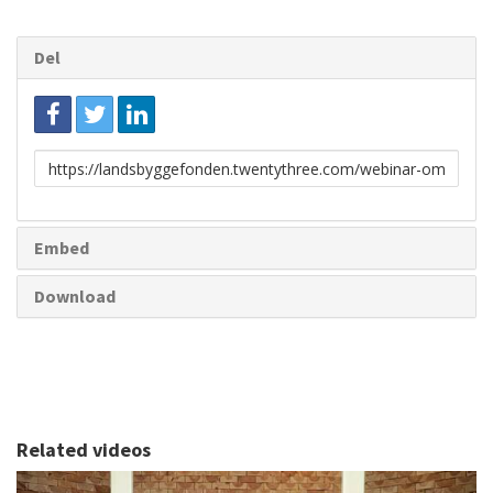
Del
Link
til
deling
Embed
Download
Related videos