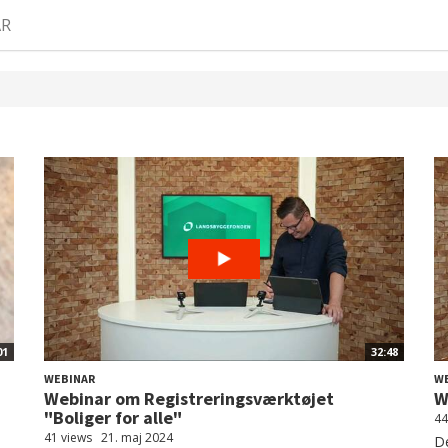
AR
01
32:48
WEBINAR
W
Webinar om Registreringsværktøjet
W
"Boliger for alle"
44
41 views
21. maj 2024
De