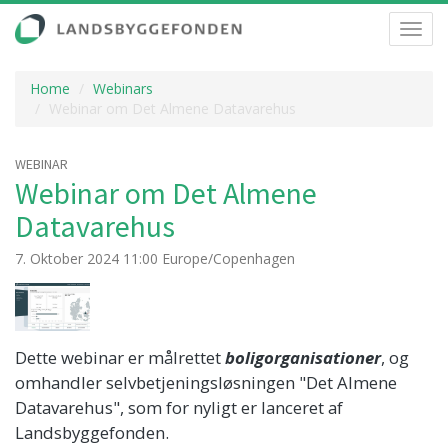
Toggl
navig
Home
Webinars
Webinar om Det Almene Datavarehus
WEBINAR
Webinar om Det Almene
Datavarehus
7. Oktober 2024 11:00 Europe/Copenhagen
Dette webinar er målrettet
boligorganisationer
, og
omhandler selvbetjeningsløsningen "Det Almene
Datavarehus", som for nyligt er lanceret af
Landsbyggefonden.